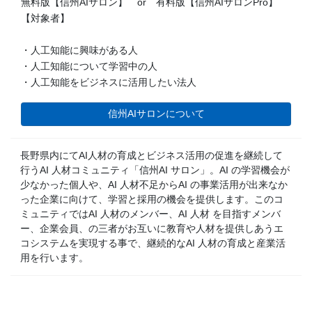
無料版【信州AIサロン】 or 有料版【信州AIサロンPro】
【対象者】
・人工知能に興味がある人
・人工知能について学習中の人
・人工知能をビジネスに活用したい法人
信州AIサロンについて
長野県内にてAI人材の育成とビジネス活用の促進を継続して
行うAI 人材コミュニティ「信州AI サロン」。AI の学習機会が
少なかった個人や、AI 人材不足からAI の事業活用が出来なか
った企業に向けて、学習と採用の機会を提供します。このコ
ミュニティではAI 人材のメンバー、AI 人材 を目指すメンバ
ー、企業会員、の三者がお互いに教育や人材を提供しあうエ
コシステムを実現する事で、継続的なAI 人材の育成と産業活
用を行います。