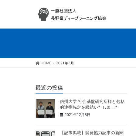
コ
ナ
ン
ビ
テ
ゲ
ン
ー
ツ
シ
へ
ョ
ス
ン
キ
に
ッ
移
HOME
2021年3月
プ
動
最近の投稿
信州大学 社会基盤研究所様と包括
的連携協定を締結いたしました
2021年12月8日
【記事掲載】開発協力記事の新聞