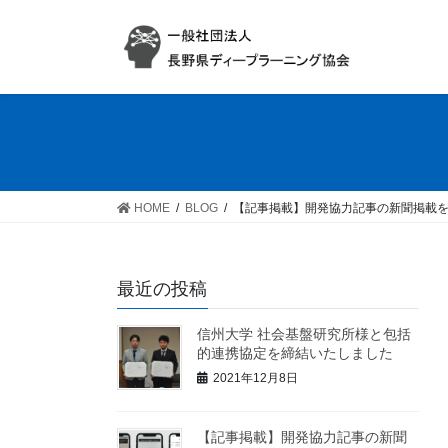
コ
ナ
ン
ビ
テ
ゲ
ン
ー
ツ
シ
へ
ョ
ス
ン
キ
に
ッ
移
HOME
BLOG
【記事掲載】開発協力記事の新聞掲載
プ
動
最近の投稿
信州大学 社会基盤研究所様と包括
的連携協定を締結いたしました
2021年12月8日
【記事掲載】開発協力記事の新聞